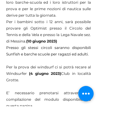
loro barche-scuola ed i loro istruttori per la
prova e per le prime nozioni di nautica sulle
derive per tutta la giornata.
Per i bambini sotto i 12 anni, sarà possibile
provare gli Optimist presso il Circolo del
Tennis e della Vela e presso la Lega Navale sez.
di Messina.
(10 giugno 2023)
Presso gli stessi circoli saranno disponibili
Sunfish e barche scuole per ragazzi ed adulti.
Per la prova dei windsurf ci si potrà recare al
Windsurfer
(4 giugno 2023)
Club in località
Grotte.
E’ necessario prenotarsi attraverso la
compilazione del modulo disponibile su
questa pagina.
PRENOTA LA TUA ESPERIENZA
GRATUITA IN BARCA